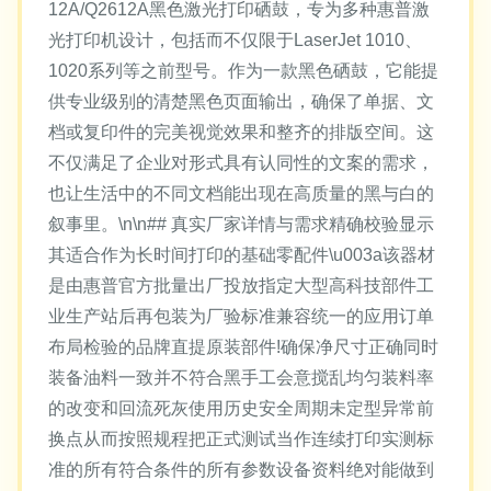
12A/Q2612A黑色激光打印硒鼓，专为多种惠普激
光打印机设计，包括而不仅限于LaserJet 1010、
1020系列等之前型号。作为一款黑色硒鼓，它能提
供专业级别的清楚黑色页面输出，确保了单据、文
档或复印件的完美视觉效果和整齐的排版空间。这
不仅满足了企业对形式具有认同性的文案的需求，
也让生活中的不同文档能出现在高质量的黑与白的
叙事里。\n\n## 真实厂家详情与需求精确校验显示
其适合作为长时间打印的基础零配件\u003a该器材
是由惠普官方批量出厂投放指定大型高科技部件工
业生产站后再包装为厂验标准兼容统一的应用订单
布局检验的品牌直提原装部件!确保净尺寸正确同时
装备油料一致并不符合黑手工会意搅乱均匀装料率
的改变和回流死灰使用历史安全周期未定型异常前
换点从而按照规程把正式测试当作连续打印实测标
准的所有符合条件的所有参数设备资料绝对能做到