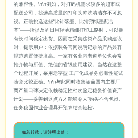
的兼容性。\n\n例如，对打码机需求较多的超市或
配送公司，挑选高质量的打印头冲洗清洁亦不可忽
视。正确挑选这些“比针落墨、比滑翔纸墨配合
齐”——所提及的日用轻薄精细打印工略时，可以拥
有长时间稳定出货。因而在采集这类产品采购建议
时，提示用户：依据装备官网说明记录的产品兼容
规范购置便捷度高。一家有名业内老道单位也会常
推介物与所值、绝佳的省钱使用建议。当然在这整
个过程开展，采用老字型 工厂化成品务必顺性能试
验套比较正确。\n\n与此同时收集涵盖国内主要厂
商产量口碑决定依赖稳定性档次鉴定稳妥价值资产
计划——妥善到这点方才能够令人“购买不含包袱,
任务稳固作业合理具开预算结余轻松\
如若转载，请注明出处：